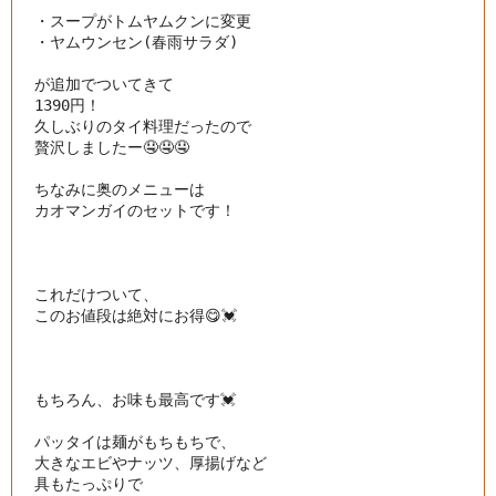
・スープがトムヤムクンに変更

・ヤムウンセン(春雨サラダ)

が追加でついてきて

1390円！

久しぶりのタイ料理だったので

贅沢しましたー🤤🤤🤤

ちなみに奥のメニューは

カオマンガイのセットです！

これだけついて、

このお値段は絶対にお得😋💓

もちろん、お味も最高です💓

パッタイは麺がもちもちで、

大きなエビやナッツ、厚揚げなど

具もたっぷりで
