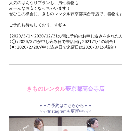
人気のはんなりプランも、男性着物も

みーんなお安くなっちゃいます！

ぜひこの機会に、きものレンタル夢京都高台寺店で、着物をお楽しみ
ご予約お待ちしております😌🌷

(2020/3/1〜2020/12/31の間に予約のお申し込みをされた方が
(⭕️:2020/3/1が申し込み日で来店日は2021/1/1の場合)

(❌:2020/2/28が申し込み日で来店日は2020/3/1の場合)
きものレンタル
夢京都高台寺店
▼▼ご予約はこちらから▼▼
☟☟☟Instagramも更新中☟☟☟