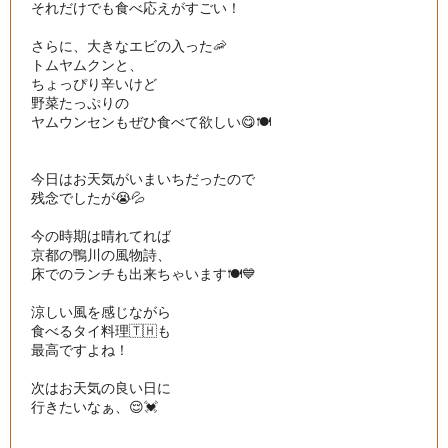
それだけでも食べ応えがすごい！

さらに、大きなエビの入った🦐

トムヤムクンと、

ちょっぴり辛いけど

野菜たっぷりの

ヤムウンセンもぜひ食べて欲しい😋🍽

今日はお天気がいまいちだったので

残念でしたが😭💦

今の時期は晴れてれば

京都の鴨川の風物詩、

床でのランチも出来ちゃいます🍽💙

涼しい風を感じながら

食べるタイ料理🇹🇭も

最高ですよね！

次はお天気の良い日に

行きたいなぁ、😌💓
