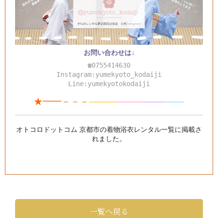
お問い合わせは↓
☎0755414630
Instagram:yumekyoto_kodaiji
Line:yumekyotokodaiji
★━━－－－
———
—
—
—
—
—
——-
オトコロドットコム 京都市の着物浴衣レンタル一覧
に掲載さ
れました。
一覧へ戻る