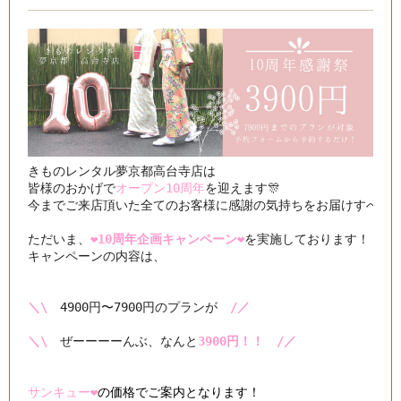
きものレンタル夢京都高台寺店は

皆様のおかげで
オープン10周年
を迎えます🎊

今までご来店頂いた全てのお客様に感謝の気持ちをお届けすべく

ただいま、
❤️10周年企画キャンペーン❤️
を実施しております！

キャンペーンの内容は、

＼\
　4900円〜7900円のプランが　
/／
＼\
　ぜーーーーんぶ、なんと
3900円！！　/／
サンキュー❤️
の価格でご案内となります！