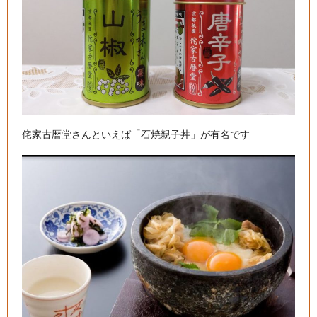
侘家古暦堂さんといえば「石焼親子丼」が有名です
