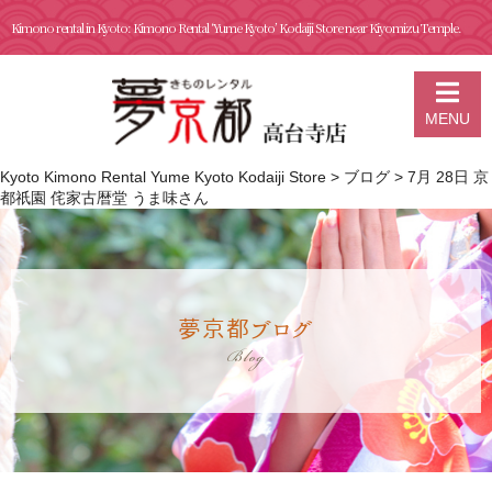
Kimono rental in Kyoto: Kimono Rental ‘Yume Kyoto’ Kodaiji Store near Kiyomizu Temple.
MENU
Kyoto Kimono Rental Yume Kyoto Kodaiji Store
>
ブログ
>
7月 28日 京
都祇園 侘家古暦堂 うま味さん
夢京都ブログ
Blog