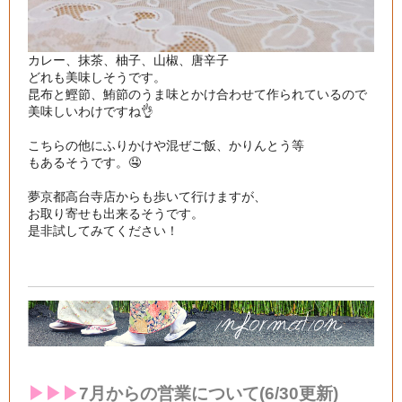
カレー、抹茶、柚子、山椒、唐辛子

どれも美味しそうです。

昆布と鰹節、鮪節のうま味とかけ合わせて作られているので

美味しいわけですね👌

こちらの他にふりかけや混ぜご飯、かりんとう等

もあるそうです。🤤

夢京都高台寺店からも歩いて行けますが、

お取り寄せも出来るそうです。

是非試してみてください！

▶︎▶︎▶︎
7月からの営業について(6/30更新)