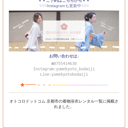
▼▼ご予約はこちらから▼▼
☟☟☟Instagramも更新中☟☟☟
お問い合わせは↓
☎0755414630
Instagram:yumekyoto_kodaiji
Line:yumekyotokodaiji
★━━－－－
———
—
—
—
—
—
——-
オトコロドットコム 京都市の着物浴衣レンタル一覧
に掲載さ
れました。