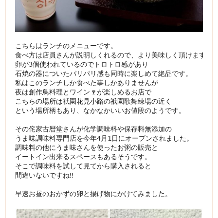
こちらはランチのメニューです。

食べ方は店員さんが説明しくれるので、より美味しく頂けます！

卵が3個使われているのでトロトロ感があり

石焼の器についたパリパリ感も同時に楽しめて絶品です。

私はこのランチしか食べた事しかありませんが

夜は創作鳥料理とワイン🍷が楽しめるお店で

こちらの場所は祇園花見小路の祇園歌舞練場の近く

という場所柄もあり、なかなかいいお値段のようです。

その侘家古暦堂さんが化学調味料や保存料無添加の

うま味調味料専門店を今年4月1日にオープンされました。

調味料の他にうま味さんを使ったお粥の販売と

イートイン出来るスペースもあるそうです。

そこで調味料を試して見てから購入されると

間違いないですね‼️

早速お昼のおかずの卵と揚げ物にかけてみました。
