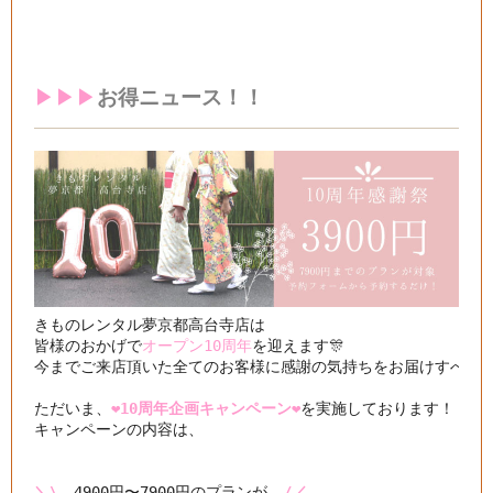
▶︎▶︎▶︎
お得ニュース！！
きものレンタル夢京都高台寺店は

皆様のおかげで
オープン10周年
を迎えます🎊

今までご来店頂いた全てのお客様に感謝の気持ちをお届けすべく

ただいま、
❤️10周年企画キャンペーン❤️
を実施しております！

キャンペーンの内容は、

＼\
　4900円〜7900円のプランが　
/／