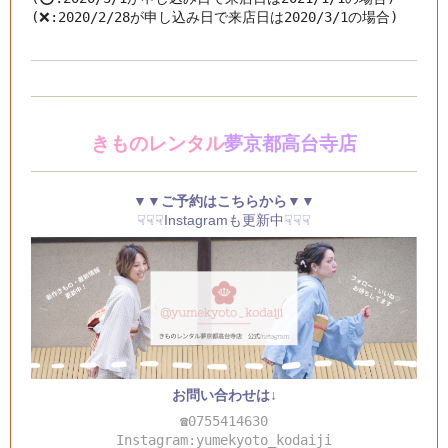
(❌:2020/2/28が申し込み日で来店日は2020/3/1の場合)
きものレンタル
夢京都高台寺店
▼▼ご予約はこちらから▼▼
☟☟☟Instagramも更新中☟☟☟
お問い合わせは↓
☎0755414630
Instagram:yumekyoto_kodaiji