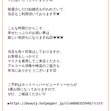
毎週少しだけ結婚式も行われていて、

当店もご利用頂いております🐰💓

こんな時期だからこそ、

幸せたっぷりのお祝い事は

嬉しい気持ちになりますね😌💓💓💓

当店も色々対策はしておりますが、

お客様もしっかりと

マスクを着用してご来店くださり、

アルコール消毒や検温のご協力も

本当にありがとうございます😊

ご予約はホットペッパービューティーからが

1番お得になっておりますので、

ぜひ、ご確認ください💡

▶︎
https://beauty.hotpepper.jp/slnH000355949/?cstt=1