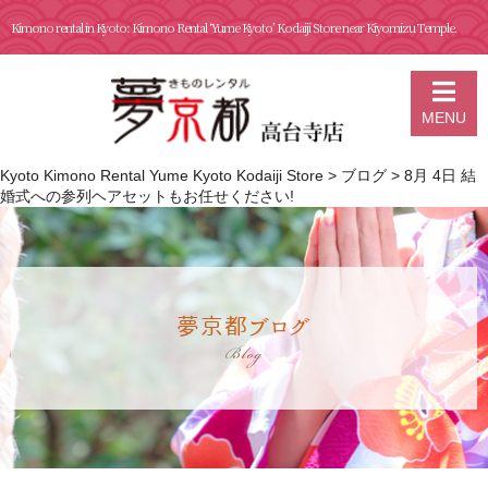
Kimono rental in Kyoto: Kimono Rental ‘Yume Kyoto’ Kodaiji Store near Kiyomizu Temple.
MENU
Kyoto Kimono Rental Yume Kyoto Kodaiji Store
>
ブログ
>
8月 4日 結
婚式への参列ヘアセットもお任せください!
夢京都ブログ
Blog