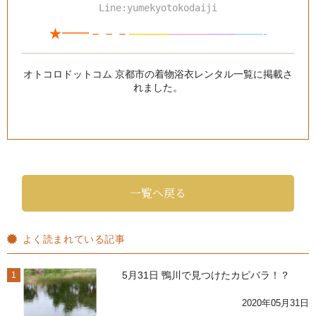
Line:yumekyotokodaiji
★━━－－－
———
—
—
—
—
—
——-
オトコロドットコム 京都市の着物浴衣レンタル一覧
に掲載さ
れました。
一覧へ戻る
よく読まれている記事
5月31日 鴨川で見つけたカピバラ！？
1
2020年05月31日