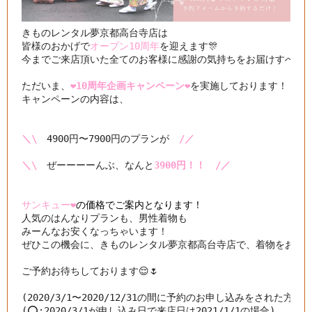
きものレンタル夢京都高台寺店は

皆様のおかげで
オープン10周年
を迎えます🎊

今までご来店頂いた全てのお客様に感謝の気持ちをお届けすべく

ただいま、
❤️10周年企画キャンペーン❤️
を実施しております！

キャンペーンの内容は、

＼\
　4900円〜7900円のプランが　
/／
＼\
　ぜーーーーんぶ、なんと
3900円！！　/／
サンキュー❤️
の価格でご案内となります！
人気のはんなりプランも、男性着物も

みーんなお安くなっちゃいます！

ぜひこの機会に、きものレンタル夢京都高台寺店で、着物をお楽しみ
ご予約お待ちしております😌🌷

(2020/3/1〜2020/12/31の間に予約のお申し込みをされた方が
(⭕️:2020/3/1が申し込み日で来店日は2021/1/1の場合)
