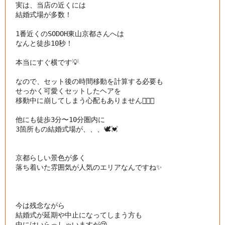
実は、当店の近くには

結婚式場が多数！

1番近くのSODOH東山京都さんへは

なんと徒歩10秒！

本当にすぐ横です💡

なので、セット後の時間移動を計算する必要も

せっかく可愛くセットしたヘアを

移動中に崩してしまう心配もありません👌🏻💓

他にも徒歩3分〜10分圏内に

3箇所もの結婚式場が、、、🕊💓

京都らしい景色が多く

落ち着いた雰囲気が人気のエリアなんですね✨

今は残念ながら

結婚式が延期や中止になってしまう方も

中にはいらっしゃいますが😢
