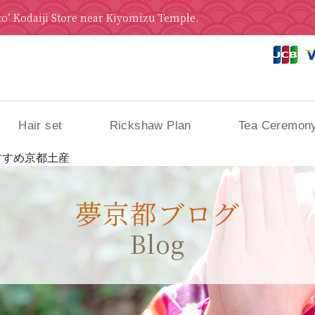
o’ Kodaiji Store near Kiyomizu Temple.
Hair set
Rickshaw Plan
Tea Ceremony
すすめ京都土産
夢京都ブログ
Blog