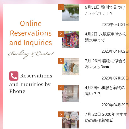
5月31日 鴨川で見つけ
1
たカピバラ！？
Online
2020年05月31日
Reservations
4月2日 八坂庚申堂から
2
清水寺まで
and Inquiries
Booking & Contact
2020年04月02日
7月 26日 着物に似合う
3
布マスク🐑☁️
Reservations
2020年07月26日
and Inquiries by
4月29日 和服と着物の
4
Phone
違い？？
2020年04月29日
7月 22日 2020年おすす
5
めの新作着物🍒