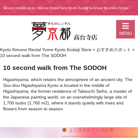
Kimono rental in Kyoto: Kimono Rental ‘Yume Kyoto’ Kodaiji Store near Kiyomizu Temple.
MENU
Kyoto Kimono Rental Yume Kyoto Kodaiji Store
>
おすすめスポット
>
10 second walk from The SODOH
10 second walk from The SODOH
Higashiyama, which retains the atmosphere of an ancient city. The
Sou-dou Higashiyama Kyoto is located in the middle of
Higashiyama, the former residence of Takeuchi Seiho, a master of
the Japanese painting world, on an overwhelmingly large site of
1,700 tsubo (1,760 m2), where it stands quietly with trees and
flowers from season to season.
よく読まれている記事