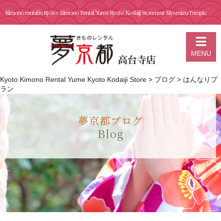
Kimono rental in Kyoto: Kimono Rental ‘Yume Kyoto’ Kodaiji Store near Kiyomizu Temple.
MENU
Kyoto Kimono Rental Yume Kyoto Kodaiji Store
>
ブログ
>
はんなりプ
ラン
夢京都ブログ
Blog