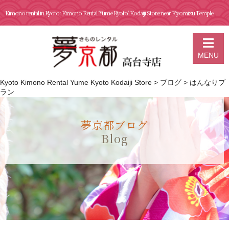
Kimono rental in Kyoto: Kimono Rental ‘Yume Kyoto’ Kodaiji Store near Kiyomizu Temple.
MENU
Kyoto Kimono Rental Yume Kyoto Kodaiji Store
>
ブログ
>
はんなりプ
ラン
夢京都ブログ
Blog