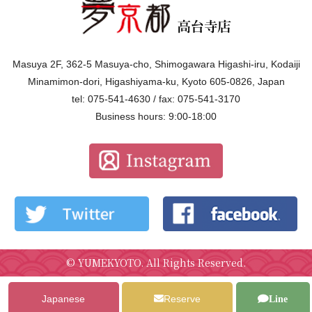
Masuya 2F, 362-5 Masuya-cho, Shimogawara Higashi-iru, Kodaiji
Minamimon-dori, Higashiyama-ku, Kyoto 605-0826, Japan
tel: 075-541-4630 / fax: 075-541-3170
Business hours: 9:00-18:00
©
YUMEKYOTO
. All Rights Reserved.
Japanese
Reserve
Line